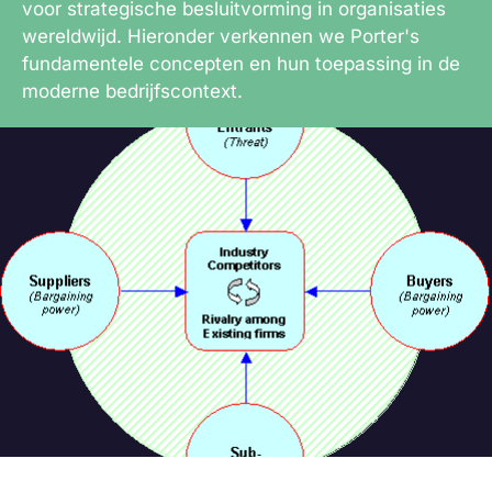
voor strategische besluitvorming in organisaties
wereldwijd. Hieronder verkennen we Porter's
fundamentele concepten en hun toepassing in de
moderne bedrijfscontext.